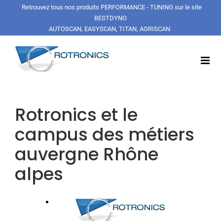
Passer
Retrouvez tous nos produits PERFORMANCE - TUNING sur le site
au
BESTDYNO
contenu
AUTOSCAN, EASYSCAN, TITAN, AGRISCAN
Rotronics et le
campus des métiers
auvergne Rhône
alpes